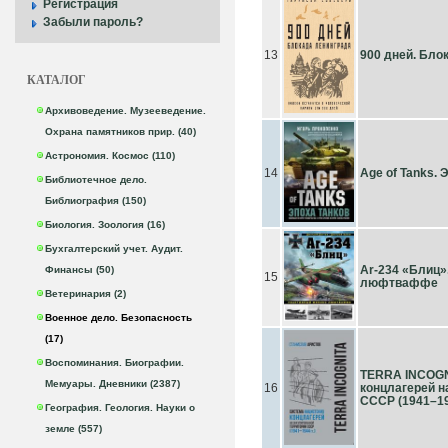
Регистрация
Забыли пароль?
13
900 дней. Бло
КАТАЛОГ
Архивоведение. Музееведение.
Охрана памятников прир. (40)
Астрономия. Космос (110)
14
Age of Tanks. 
Библиотечное дело.
Библиография (150)
Биология. Зоология (16)
Бухгалтерский учет. Аудит.
Ar-234 «Блиц»
Финансы (50)
15
люфтваффе
Ветеринария (2)
Военное дело. Безопасность
(17)
Воспоминания. Биографии.
TERRA INCOGN
Мемуары. Дневники (2387)
16
концлагерей н
СССР (1941–194
География. Геология. Науки о
земле (557)