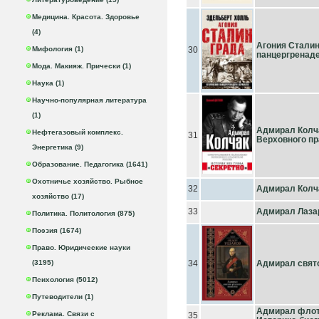
Медицина. Красота. Здоровье
(4)
Агония Сталин
Мифология (1)
30
панцергренад
Мода. Макияж. Прически (1)
Наука (1)
Научно-популярная литература
(1)
Адмирал Колча
Нефтегазовый комплекс.
31
Верховного пр
Энергетика (9)
Образование. Педагогика (1641)
Охотничье хозяйство. Рыбное
32
Адмирал Колч
хозяйство (17)
33
Адмирал Лаза
Политика. Политология (875)
Поэзия (1674)
Право. Юридические науки
(3195)
34
Адмирал свято
Психология (5012)
Путеводители (1)
Адмирал флот
Реклама. Связи с
35