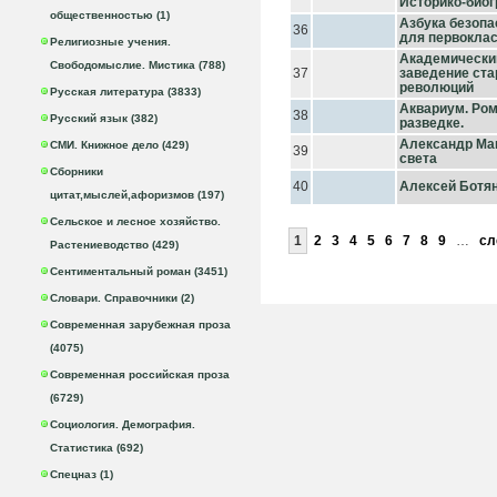
Историко-биог
общественностью (1)
Азбука безопа
36
для первокла
Религиозные учения.
Академический
Свободомыслие. Мистика (788)
37
заведение ста
революций
Русская литература (3833)
Аквариум. Ром
38
Русский язык (382)
разведке.
Александр Мак
СМИ. Книжное дело (429)
39
света
Сборники
40
Алексей Ботя
цитат,мыслей,афоризмов (197)
Сельское и лесное хозяйство.
1
2
3
4
5
6
7
8
9
…
сл
Растениеводство (429)
Сентиментальный роман (3451)
Словари. Справочники (2)
Современная зарубежная проза
(4075)
Современная российская проза
(6729)
Социология. Демография.
Статистика (692)
Спецназ (1)