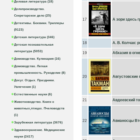
Деловая литература (18)
Делопроизводство.
Секретарское дело (25)
17
А зори здесь 
Детективы. Боевики. Триллеры
(9123)
Детская литература (346)
18
А. В. Колчак: p
Детская познавательная
литература (5053)
19
Абхазия в огне
Домоводство. Кулинария (16)
Домоводство. Легкая
промышленность. Рукоделие (8)
20
Августовские
Досуг. Отдых. Праздники.
Увлечения (1)
Естественные науки (6)
21
Авдеевский то
Животноводство. Книги о
животных,птицах. Пчеловодств
(1)
22
Авианосцы Вт
Зарубежная литература (3676)
Здравоохранение. Медицинские
науки (2417)