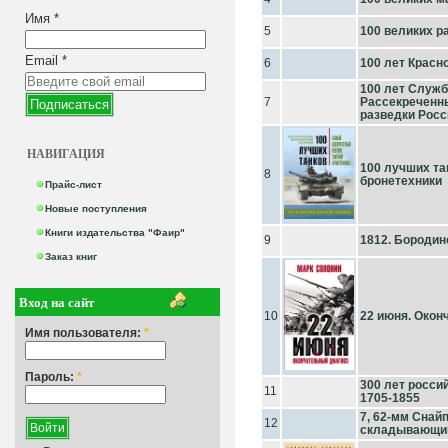
Имя
*
5
100 великих р
Email
*
6
100 лет Красн
100 лет Служб
7
Рассекреченн
разведки Росс
НАВИГАЦИЯ
100 лучших та
8
бронетехники
Прайс-лист
Новые поступления
Книги издательства "Фаир"
9
1812. Бородин
Заказ книг
Вход на сайт
10
22 июня. Окон
Имя пользователя:
*
Пароль:
*
300 лет россий
11
1705-1855
7, 62-мм Снай
12
складывающим