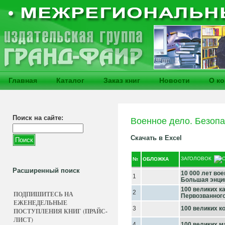
Главная
Каталог
Заказ книг
Новости
О к
Поиск на сайте:
Военное дело. Безопа
Скачать в Excel
ЗАГОЛОВОК
№
ОБЛОЖКА
Расширенный поиск
10 000 лет во
1
Большая энци
100 великих к
2
ПОДПИШИТЕСЬ НА
Первозванног
ЕЖЕНЕДЕЛЬНЫЕ
3
100 великих к
ПОСТУПЛЕНИЯ КНИГ (ПРАЙС-
ЛИСТ)
4
100 великих 