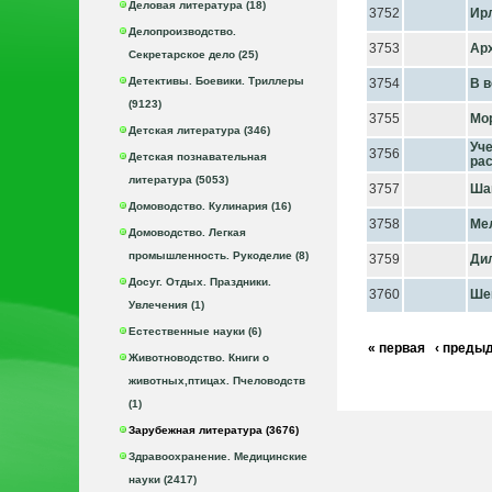
Деловая литература (18)
3752
Ир
Делопроизводство.
3753
Ар
Секретарское дело (25)
Детективы. Боевики. Триллеры
3754
В в
(9123)
3755
Мо
Детская литература (346)
Уче
3756
Детская познавательная
рас
литература (5053)
3757
Ша
Домоводство. Кулинария (16)
3758
Ме
Домоводство. Легкая
промышленность. Рукоделие (8)
3759
Ди
Досуг. Отдых. Праздники.
3760
Ше
Увлечения (1)
Естественные науки (6)
« первая
‹ преды
Животноводство. Книги о
животных,птицах. Пчеловодств
(1)
Зарубежная литература (3676)
Здравоохранение. Медицинские
науки (2417)