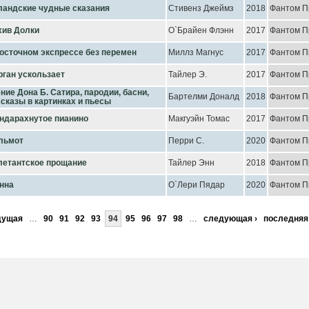
ландские чудные сказания
Стивенз Джеймз
2018
Фантом П
хив Долки
О`Брайен Флэнн
2017
Фантом П
осточном экспрессе без перемен
Миллз Магнус
2017
Фантом П
рган ускользает
Тайлер Э.
2017
Фантом П
ние Дона Б. Сатира, пародии, басни,
Бартелми Доналд
2018
Фантом П
сказы в картинках и пьесы
ндарахнутое пианино
Макгуэйн Томас
2017
Фантом П
льмот
Перри С.
2020
Фантом П
летантское прощание
Тайлер Энн
2018
Фантом П
нна
О`Лери Пядар
2020
Фантом П
дущая
…
90
91
92
93
94
95
96
97
98
…
следующая ›
последняя