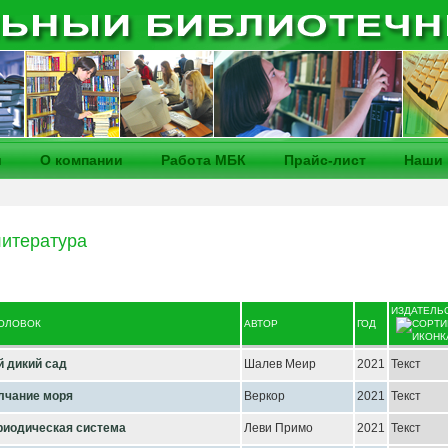
и
О компании
Работа МБК
Прайс-лист
Наши 
итература
ИЗДАТЕЛЬ
ГОЛОВОК
АВТОР
ГОД
й дикий сад
Шалев Меир
2021
Текст
лчание моря
Веркор
2021
Текст
риодическая система
Леви Примо
2021
Текст