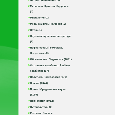
Медицина. Красота. Здоровье
(4)
Мифология (1)
Мода. Макияж. Прически (1)
Наука (1)
Научно-популярная литература
(1)
Нефтегазовый комплекс.
Энергетика (9)
Образование. Педагогика (1641)
Охотничье хозяйство. Рыбное
хозяйство (17)
Политика. Политология (875)
Поэзия (1674)
Право. Юридические науки
(3195)
Психология (5012)
Путеводители (1)
Реклама. Связи с