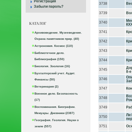
Регистрация
3738
Ве
Забыли пароль?
3739
Во
Ме
3740
КАТАЛОГ
КХ
3741
Кро
Архивоведение. Музееведение.
Охрана памятников прир. (40)
3742
Кри
Астрономия. Космос (110)
3743
Кри
Библиотечное дело.
Библиография (150)
3744
Кри
Биология. Зоология (16)
Дор
3745
8-е
Бухгалтерский учет. Аудит.
Оп
3746
Финансы (50)
За
Ветеринария (2)
3747
Кон
Военное дело. Безопасность
Во
3748
Ро
(17)
Воспоминания. Биографии.
3749
Ра
Мемуары. Дневники (2387)
Ли 
3750
пе
География. Геология. Науки о
3751
Ос
земле (557)