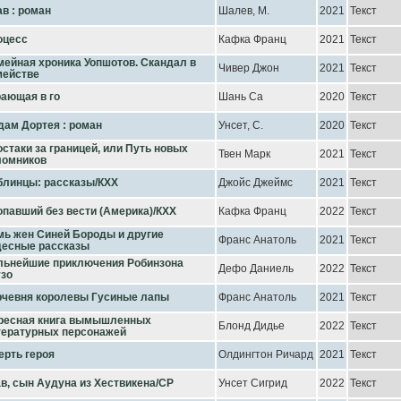
в : роман
Шалев, М.
2021
Текст
оцесс
Кафка Франц
2021
Текст
ейная хроника Уопшотов. Скандал в
Чивер Джон
2021
Текст
мействе
рающая в го
Шань Са
2020
Текст
дам Дортея : роман
Унсет, С.
2020
Текст
стаки за границей, или Путь новых
Твен Марк
2021
Текст
ломников
блинцы: рассказы/КХХ
Джойс Джеймс
2021
Текст
павший без вести (Америка)/КХХ
Кафка Франц
2022
Текст
мь жен Синей Бороды и другие
Франс Анатоль
2021
Текст
десные рассказы
льнейшие приключения Робинзона
Дефо Даниель
2022
Текст
узо
рчевня королевы Гусиные лапы
Франс Анатоль
2021
Текст
ресная книга вымышленных
Блонд Дидье
2022
Текст
тературных персонажей
ерть героя
Олдингтон Ричард
2021
Текст
в, сын Аудуна из Хествикена/СР
Унсет Сигрид
2022
Текст