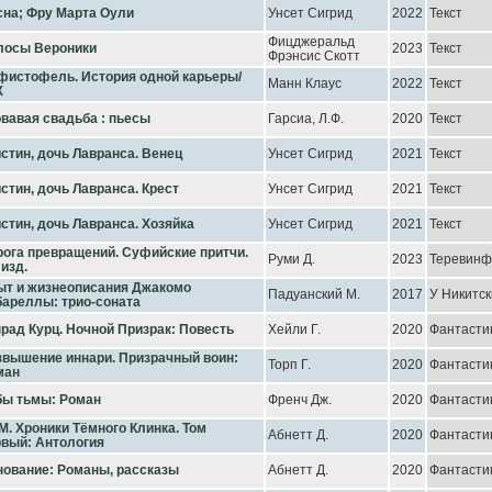
сна; Фру Марта Оули
Унсет Сигрид
2022
Текст
Фицджеральд
лосы Вероники
2023
Текст
Фрэнсис Скотт
фистофель. История одной карьеры/
Манн Клаус
2022
Текст
Х
вавая свадьба : пьесы
Гарсиа, Л.Ф.
2020
Текст
стин, дочь Лавранса. Венец
Унсет Сигрид
2021
Текст
стин, дочь Лавранса. Крест
Унсет Сигрид
2021
Текст
стин, дочь Лавранса. Хозяйка
Унсет Сигрид
2021
Текст
ога превращений. Суфийские притчи.
Руми Д.
2023
Теревинф
 изд.
ыт и жизнеописания Джакомо
Падуанский М.
2017
У Никитск
бареллы: трио-соната
рад Курц. Ночной Призрак: Повесть
Хейли Г.
2020
Фантасти
звышение иннари. Призрачный воин:
Торп Г.
2020
Фантасти
ман
бы тьмы: Роман
Френч Дж.
2020
Фантасти
М. Хроники Тёмного Клинка. Том
Абнетт Д.
2020
Фантасти
рвый: Антология
нование: Романы, рассказы
Абнетт Д.
2020
Фантасти