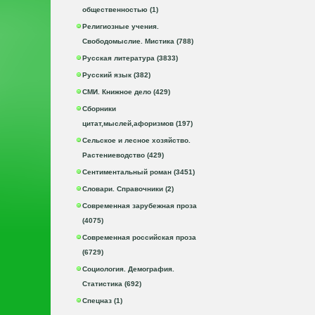
общественностью (1)
Религиозные учения.
Свободомыслие. Мистика (788)
Русская литература (3833)
Русский язык (382)
СМИ. Книжное дело (429)
Сборники
цитат,мыслей,афоризмов (197)
Сельское и лесное хозяйство.
Растениеводство (429)
Сентиментальный роман (3451)
Словари. Справочники (2)
Современная зарубежная проза
(4075)
Современная российская проза
(6729)
Социология. Демография.
Статистика (692)
Спецназ (1)