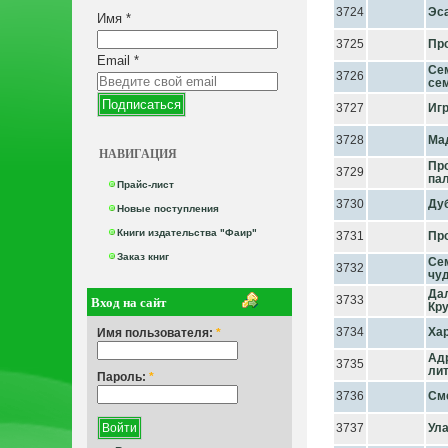
3724
Эса
Имя
*
3725
Пр
Email
*
Сем
3726
се
3727
Иг
3728
Ма
НАВИГАЦИЯ
Про
3729
па
Прайс-лист
3730
Ду
Новые поступления
Книги издательства "Фаир"
3731
Про
Заказ книг
Се
3732
чу
Да
Вход на сайт
3733
Кр
3734
Ха
Имя пользователя:
*
Ад
3735
ли
Пароль:
*
3736
См
3737
Ула