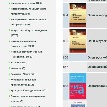
психологиче
Иностранные языки (1597)
Информатика. Компьютерная
литература (68)
864
Опыт о наро
Информатика. Компьютерные
литература (20)
Искусство. Искусствоведение
(4078)
865
Опыт о русс
Исторический роман.
Приключения (2091)
История. История России.
Персоналии (7687)
866
Опыт русской
Календари (1)
867
Оренбургский
Комиксы (6)
Комиксы. Манга (16)
Кулинария. Пищевые
производства (815)
868
Орфографиче
Культура. Культурология (503)
Литература на иностранных
языках (5)
Литературоведение (15)