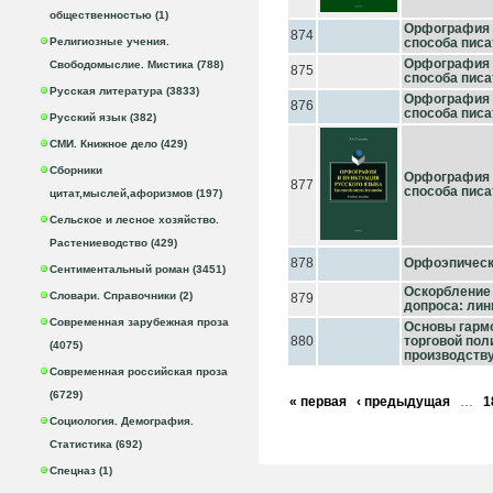
общественностью (1)
Орфография и
874
Религиозные учения.
способа писат
Орфография и
Свободомыслие. Мистика (788)
875
способа писа
Русская литература (3833)
Орфография и
876
способа писа
Русский язык (382)
СМИ. Книжное дело (429)
Сборники
Орфография и
877
способа писа
цитат,мыслей,афоризмов (197)
Сельское и лесное хозяйство.
Растениеводство (429)
878
Орфоэпическ
Сентиментальный роман (3451)
Оскорбление 
Словари. Справочники (2)
879
допроса: линв
Современная зарубежная проза
Основы гарм
880
торговой пол
(4075)
производству
Современная российская проза
(6729)
« первая
‹ предыдущая
…
1
Социология. Демография.
Статистика (692)
Спецназ (1)