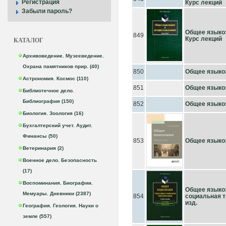
Регистрация
Курс лекций
Забыли пароль?
Общее языкоз
849
Курс лекций
КАТАЛОГ
Архивоведение. Музееведение.
Охрана памятников прир. (40)
850
Общее языкозн
Астрономия. Космос (110)
851
Общее языкозн
Библиотечное дело.
Библиография (150)
852
Общее языкозн
Биология. Зоология (16)
Бухгалтерский учет. Аудит.
Финансы (50)
853
Общее языко
Ветеринария (2)
Военное дело. Безопасность
(17)
Воспоминания. Биографии.
Общее языкоз
Мемуары. Дневники (2387)
854
социальная ти
изд.
География. Геология. Науки о
земле (557)