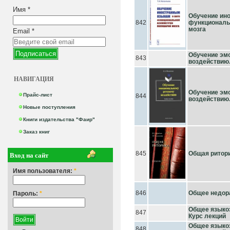
Имя
*
Обучение ин
842
функциональ
мозга
Email
*
Обучение эм
843
воздействию.
НАВИГАЦИЯ
Обучение эм
Прайс-лист
844
воздействию.
Новые поступления
Книги издательства "Фаир"
Заказ книг
Вход на сайт
845
Общая риторик
Имя пользователя:
*
846
Общее недора
Пароль:
*
Общее языкоз
847
Курс лекций
Общее языкоз
848