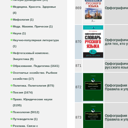
Медицина. Красота. Здоровье
869
Орфографиче
(4)
Мифология (1)
Мода. Макияж. Прически (1)
Наука (1)
Орфографиче
Научно-популярная литература
870
для тех, кто 
(1)
Нефтегазовый комплекс.
Энергетика (9)
Орфографиче
871
Образование. Педагогика (1641)
русского язы
Охотничье хозяйство. Рыбное
хозяйство (17)
Орфография и
Политика. Политология (875)
872
Правила и упр
Поэзия (1674)
Право. Юридические науки
(3195)
Психология (5012)
Орфография и
873
Путеводители (1)
Правила и упр
Реклама. Связи с