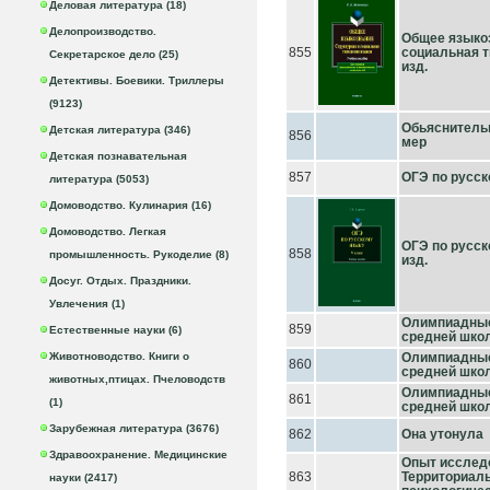
Деловая литература (18)
Делопроизводство.
Общее языкоз
855
социальная ти
Секретарское дело (25)
изд.
Детективы. Боевики. Триллеры
(9123)
Обьяснитель
Детская литература (346)
856
мер
Детская познавательная
857
ОГЭ по русско
литература (5053)
Домоводство. Кулинария (16)
Домоводство. Легкая
ОГЭ по русско
858
промышленность. Рукоделие (8)
изд.
Досуг. Отдых. Праздники.
Увлечения (1)
Олимпиадные
859
Естественные науки (6)
средней школ
Животноводство. Книги о
Олимпиадные
860
средней школ
животных,птицах. Пчеловодств
Олимпиадные
861
(1)
средней школы
Зарубежная литература (3676)
862
Она утонула
Здравоохранение. Медицинские
Опыт исследо
863
Территориал
науки (2417)