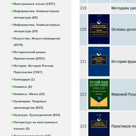
Иностранные языки (1597)
219
Методика уро
Информатика. Компьютерная
литература (68)
Информатика. Компьютерные
220
Основы делово
литература (20)
Искусство. Искусствоведение
(4078)
Исторический роман.
Приключения (2091)
221
История фран
История. История России.
Персоналии (7687)
Календари (1)
Комиксы (6)
Комиксы. Манга (16)
222
Мировой Пушк
Кулинария. Пищевые
производства (815)
Культура. Культурология (503)
Литература на иностранных
223
Практикум по
языках (5)
Литературоведение (15)