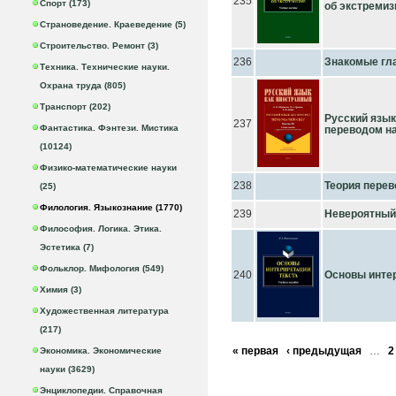
235
Спорт (173)
об экстремизм
Страноведение. Краеведение (5)
Строительство. Ремонт (3)
236
Знакомые гл
Техника. Технические науки.
Охрана труда (805)
Транспорт (202)
Русский язык 
237
Фантастика. Фэнтези. Мистика
переводом на
(10124)
Физико-математические науки
238
Теория перев
(25)
Филология. Языкознание (1770)
239
Невероятный
Философия. Логика. Этика.
Эстетика (7)
Фольклор. Мифология (549)
240
Основы интерп
Химия (3)
Художественная литература
(217)
« первая
‹ предыдущая
…
2
Экономика. Экономические
науки (3629)
Энциклопедии. Справочная