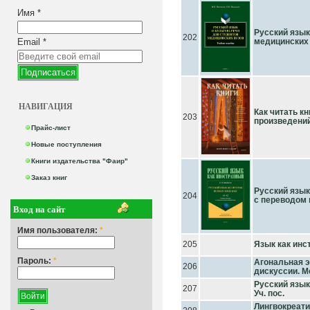
Имя
*
Русский язык
202
Email
*
медицинских в
НАВИГАЦИЯ
Как читать к
203
произведени
Прайс-лист
Новые поступления
Книги издательства "Фаир"
Заказ книг
Русский язык 
204
с переводом 
Вход на сайт
Имя пользователя:
*
205
Язык как инс
Пароль:
*
Агональная э
206
дискуссии. М
Русский язык 
207
Уч. пос.
Лингвокреати