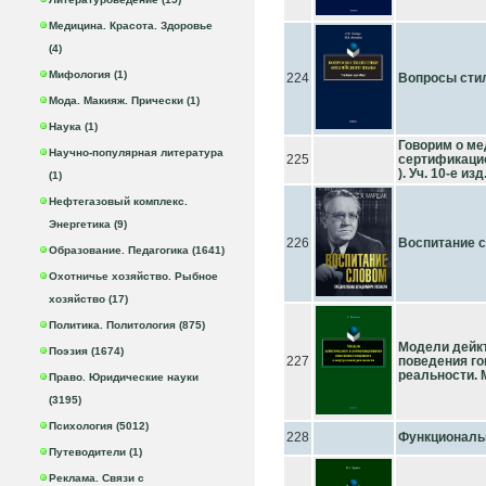
Медицина. Красота. Здоровье
(4)
Мифология (1)
224
Вопросы стил
Мода. Макияж. Прически (1)
Наука (1)
Говорим о ме
Научно-популярная литература
225
сертификацио
). Уч. 10-е изд
(1)
Нефтегазовый комплекс.
Энергетика (9)
226
Воспитание 
Образование. Педагогика (1641)
Охотничье хозяйство. Рыбное
хозяйство (17)
Политика. Политология (875)
Модели дейкт
Поэзия (1674)
227
поведения го
реальности. 
Право. Юридические науки
(3195)
Психология (5012)
228
Функциональн
Путеводители (1)
Реклама. Связи с