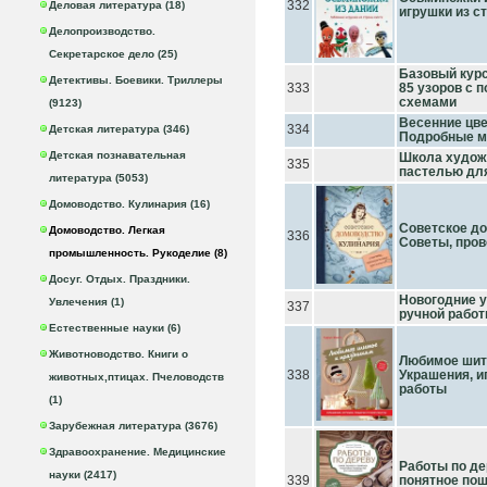
332
Деловая литература (18)
игрушки из с
Делопроизводство.
Секретарское дело (25)
Базовый курс
Детективы. Боевики. Триллеры
333
85 узоров с 
схемами
(9123)
Весенние цве
334
Детская литература (346)
Подробные м
Детская познавательная
Школа художн
335
пастелью дл
литература (5053)
Домоводство. Кулинария (16)
Советское до
Домоводство. Легкая
336
Советы, про
промышленность. Рукоделие (8)
Досуг. Отдых. Праздники.
Новогодние у
Увлечения (1)
337
ручной рабо
Естественные науки (6)
Животноводство. Книги о
Любимое шить
338
Украшения, и
животных,птицах. Пчеловодств
работы
(1)
Зарубежная литература (3676)
Здравоохранение. Медицинские
Работы по де
науки (2417)
339
понятное пош