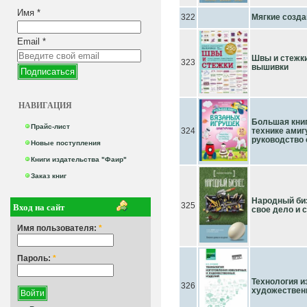
Имя
*
322
Мягкие созда
Email
*
Швы и стежк
323
вышивки
НАВИГАЦИЯ
Большая кни
Прайс-лист
324
технике амиг
руководство 
Новые поступления
Книги издательства "Фаир"
Заказ книг
Народный биз
Вход на сайт
325
свое дело и 
Имя пользователя:
*
Пароль:
*
Технология и
326
художественн