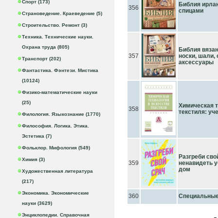
Спорт (173)
Библия ирлан
356
спицами
Страноведение. Краеведение (5)
Строительство. Ремонт (3)
Техника. Технические науки.
Охрана труда (805)
Библия вязан
357
носки, шали,
Транспорт (202)
аксессуары
Фантастика. Фэнтези. Мистика
(10124)
Физико-математические науки
(25)
Химическая т
358
текстиля: уч
Филология. Языкознание (1770)
Философия. Логика. Этика.
Эстетика (7)
Фольклор. Мифология (549)
Разгреби сво
Химия (3)
359
ненавидеть у
дом
Художественная литература
(217)
Экономика. Экономические
360
Специальные 
науки (3629)
Энциклопедии. Справочная