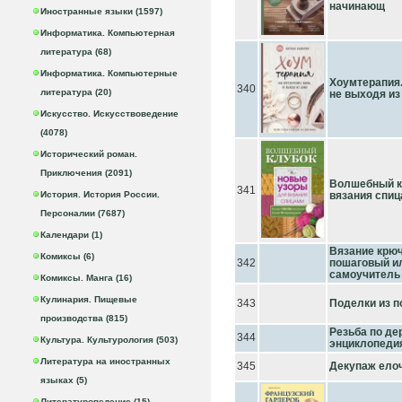
начинающ
Иностранные языки (1597)
Информатика. Компьютерная
литература (68)
Информатика. Компьютерные
Хоумтерапия.
340
литература (20)
не выходя из
Искусство. Искусствоведение
(4078)
Исторический роман.
Приключения (2091)
Волшебный к
341
История. История России.
вязания спи
Персоналии (7687)
Календари (1)
Вязание крюч
Комиксы (6)
342
пошаговый и
самоучитель
Комиксы. Манга (16)
Кулинария. Пищевые
343
Поделки из 
производства (815)
Резьба по де
344
Культура. Культурология (503)
энциклопеди
Литература на иностранных
345
Декупаж ело
языках (5)
Литературоведение (15)