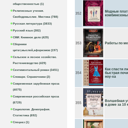
общественностью (1)
Религиозные учения.
Модные плат
352
комбинезоны:
Свободомыслие. Мистика (788)
Русская литература (3833)
Русский язык (382)
СМИ. Книжное дело (429)
353
Работы по м
Сборники
цитат,мыслей,афоризмов (197)
Сельское и лесное хозяйство.
Растениеводство (429)
Как спасти л
Сентиментальный роман (3451)
354
быстрая почи
ноу-ха
Словари. Справочники (2)
Современная зарубежная проза
(4075)
Современная российская проза
Волшебная у
(6729)
355
в доме за 10 
Социология. Демография.
Статистика (692)
Спецназ (1)