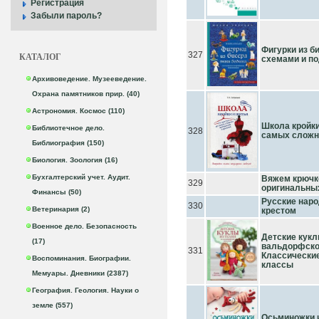
Регистрация
Забыли пароль?
Фигурки из б
327
КАТАЛОГ
схемами и п
Архивоведение. Музееведение.
Охрана памятников прир. (40)
Астрономия. Космос (110)
Школа кройки
Библиотечное дело.
328
самых сложн
Библиография (150)
Биология. Зоология (16)
Бухгалтерский учет. Аудит.
Вяжем крючко
329
оригинальны
Финансы (50)
Русские нар
330
Ветеринария (2)
крестом
Военное дело. Безопасность
Детские кукл
(17)
вальдорфско
331
Классические
Воспоминания. Биографии.
классы
Мемуары. Дневники (2387)
География. Геология. Науки о
земле (557)
Осьминожки 