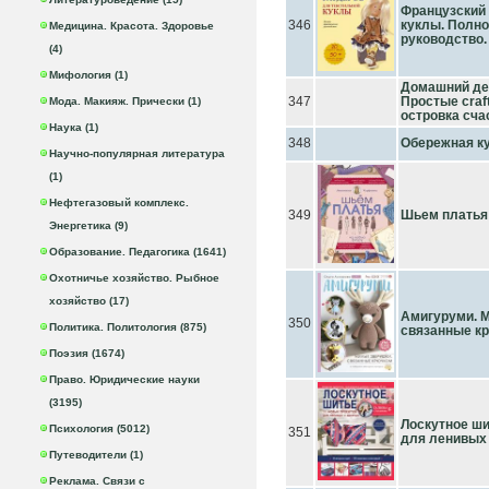
Французский 
346
куклы. Полно
Медицина. Красота. Здоровье
руководство.
(4)
Мифология (1)
Домашний дек
347
Простые craf
Мода. Макияж. Прически (1)
островка сча
Наука (1)
348
Обережная кук
Научно-популярная литература
(1)
Нефтегазовый комплекс.
349
Шьем платья
Энергетика (9)
Образование. Педагогика (1641)
Охотничье хозяйство. Рыбное
хозяйство (17)
Амигуруми. 
350
Политика. Политология (875)
связанные к
Поэзия (1674)
Право. Юридические науки
(3195)
Лоскутное ши
Психология (5012)
351
для ленивых
Путеводители (1)
Реклама. Связи с