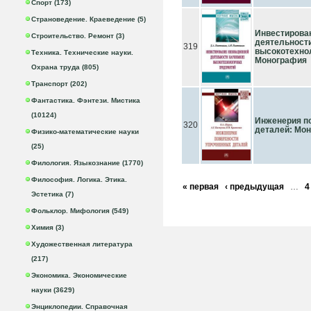
Спорт (173)
Страноведение. Краеведение (5)
Инвестирова
Строительство. Ремонт (3)
деятельност
319
высокотехно
Техника. Технические науки.
Монография
Охрана труда (805)
Транспорт (202)
Фантастика. Фэнтези. Мистика
(10124)
Инженерия п
320
деталей: Мон
Физико-математические науки
(25)
Филология. Языкознание (1770)
Философия. Логика. Этика.
« первая
‹ предыдущая
…
4
Эстетика (7)
Фольклор. Мифология (549)
Химия (3)
Художественная литература
(217)
Экономика. Экономические
науки (3629)
Энциклопедии. Справочная