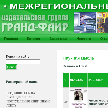
Главная
Каталог
Заказ книг
Новости
О к
Поиск на сайте:
Научная мысль
Скачать в Excel
№
ОБЛОЖКА
ЗАГОЛОВОК
Расширенный поиск
ПОДПИШИТЕСЬ НА
ЕЖЕНЕДЕЛЬНЫЕ
Киноискусств
ПОСТУПЛЕНИЯ КНИГ (ПРАЙС-
281
антропологи
ЛИСТ)