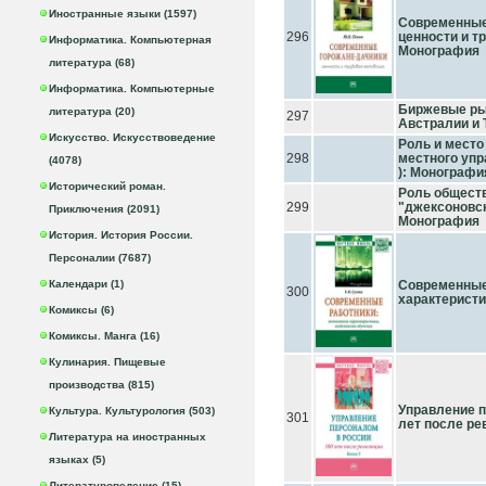
Иностранные языки (1597)
Современные
296
ценности и т
Информатика. Компьютерная
Монография
литература (68)
Информатика. Компьютерные
Биржевые рын
литература (20)
297
Австралии и 
Искусство. Искусствоведение
Роль и место
298
местного упра
(4078)
): Монографи
Исторический роман.
Роль обществ
299
"джексоновс
Приключения (2091)
Монография
История. История России.
Персоналии (7687)
Календари (1)
Современные
300
характеристи
Комиксы (6)
Комиксы. Манга (16)
Кулинария. Пищевые
производства (815)
Управление п
Культура. Культурология (503)
301
лет после р
Литература на иностранных
языках (5)
Литературоведение (15)