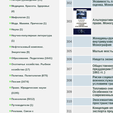
Уязвимость 
302
оценка. Мон
Медицина. Красота. Здоровье
(4)
Мифология (1)
Альтернативн
303
праве. Моно
Мода. Макияж. Прически (1)
Наука (1)
Научно-популярная литература
Женщины-рук
(1)
304
внутривузовс
Монография
Нефтегазовый комплекс.
305
Малые мосты
Энергетика (9)
Образование. Педагогика (1641)
306
Нищета экон
Охотничье хозяйство. Рыбное
Общественно
307
преддверии Г
хозяйство (17)
1861 гг. )
Политика. Политология (875)
Риски социал
308
военнослужащ
Поэзия (1674)
условиям гра
Право. Юридические науки
Топливно-эне
309
Особенности 
(3195)
современных
Психология (5012)
Экосемантика
310
пространств
Путеводители (1)
Концепция о
311
экспорта пр
Реклама. Связи с