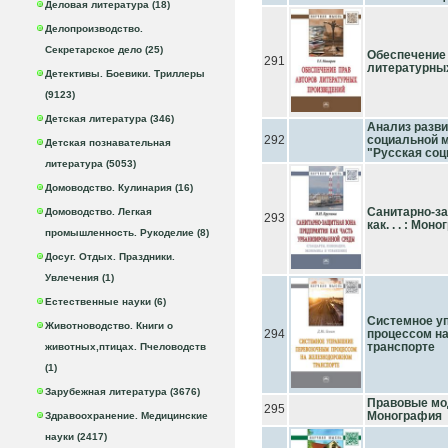
Деловая литература (18)
Делопроизводство.
Секретарское дело (25)
Обеспечение 
291
литературны
Детективы. Боевики. Триллеры
(9123)
Детская литература (346)
Анализ разви
292
социальной м
Детская познавательная
"Русская соц
литература (5053)
Домоводство. Кулинария (16)
Санитарно-за
Домоводство. Легкая
293
как. . . : Моног
промышленность. Рукоделие (8)
Досуг. Отдых. Праздники.
Увлечения (1)
Естественные науки (6)
Системное у
Животноводство. Книги о
294
процессом н
транспорте
животных,птицах. Пчеловодств
(1)
Зарубежная литература (3676)
Правовые мо
295
Монография
Здравоохранение. Медицинские
науки (2417)